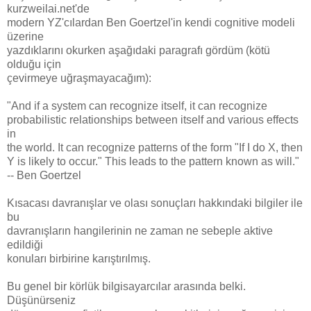
kurzweilai.net'de
modern YZ'cılardan Ben Goertzel'in kendi cognitive modeli
üzerine
yazdıklarını okurken aşağıdaki paragrafı gördüm (kötü
olduğu için
çevirmeye uğraşmayacağım):
"And if a system can recognize itself, it can recognize
probabilistic relationships between itself and various effects
in
the world. It can recognize patterns of the form "If I do X, then
Y is likely to occur." This leads to the pattern known as will."
-- Ben Goertzel
Kısacası davranışlar ve olası sonuçları hakkındaki bilgiler ile
bu
davranışların hangilerinin ne zaman ne sebeple aktive
edildiği
konuları birbirine karıştırılmış.
Bu genel bir körlük bilgisayarcılar arasında belki.
Düşünürseniz