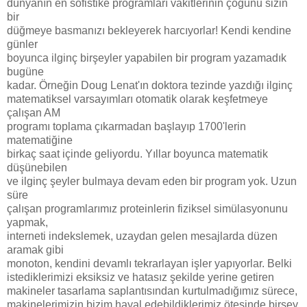
dünyanın en sofistike programları vakitlerinin çoğunu sizin
bir
düğmeye basmanızı bekleyerek harcıyorlar! Kendi kendine
günler
boyunca ilginç birşeyler yapabilen bir program yazamadık
bugüne
kadar. Örneğin Doug Lenat'ın doktora tezinde yazdığı ilginç
matematiksel varsayımları otomatik olarak keşfetmeye
çalışan AM
programı toplama çıkarmadan başlayıp 1700'lerin
matematiğine
birkaç saat içinde geliyordu. Yıllar boyunca matematik
düşünebilen
ve ilginç şeyler bulmaya devam eden bir program yok. Uzun
süre
çalışan programlarımız proteinlerin fiziksel simülasyonunu
yapmak,
interneti indekslemek, uzaydan gelen mesajlarda düzen
aramak gibi
monoton, kendini devamlı tekrarlayan işler yapıyorlar. Belki
istediklerimizi eksiksiz ve hatasız şekilde yerine getiren
makineler tasarlama saplantısından kurtulmadığımız sürece,
makinelerimizin bizim hayal edebildiklerimiz ötesinde birşey