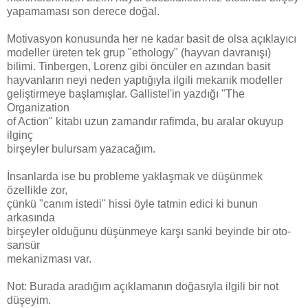
yapamaması son derece doğal.
Motivasyon konusunda her ne kadar basit de olsa açıklayıcı
modeller üreten tek grup "ethology" (hayvan davranışı)
bilimi. Tinbergen, Lorenz gibi öncüler en azından basit
hayvanların neyi neden yaptığıyla ilgili mekanik modeller
geliştirmeye başlamışlar. Gallistel'in yazdığı "The
Organization
of Action" kitabı uzun zamandır rafimda, bu aralar okuyup
ilginç
birşeyler bulursam yazacağım.
İnsanlarda ise bu probleme yaklaşmak ve düşünmek
özellikle zor,
çünkü "canım istedi" hissi öyle tatmin edici ki bunun
arkasında
birşeyler olduğunu düşünmeye karşı sanki beyinde bir oto-
sansür
mekanizması var.
Not: Burada aradığım açıklamanın doğasıyla ilgili bir not
düşeyim.