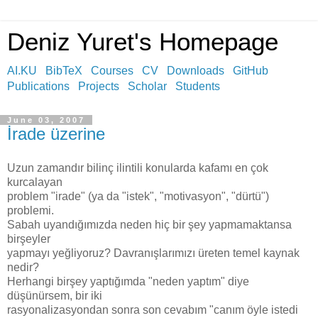
Deniz Yuret's Homepage
AI.KU
BibTeX
Courses
CV
Downloads
GitHub
Publications
Projects
Scholar
Students
June 03, 2007
İrade üzerine
Uzun zamandır bilinç ilintili konularda kafamı en çok
kurcalayan
problem "irade" (ya da "istek", "motivasyon", "dürtü")
problemi.
Sabah uyandığımızda neden hiç bir şey yapmamaktansa
birşeyler
yapmayı yeğliyoruz? Davranışlarımızı üreten temel kaynak
nedir?
Herhangi birşey yaptığımda "neden yaptım" diye
düşünürsem, bir iki
rasyonalizasyondan sonra son cevabım "canım öyle istedi