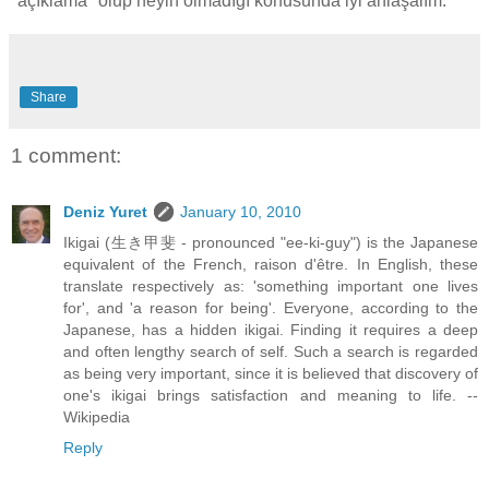
"açıklama" olup neyin olmadığı konusunda iyi anlaşalım.
Share
1 comment:
Deniz Yuret
January 10, 2010
Ikigai (生き甲斐 - pronounced "ee-ki-guy") is the Japanese
equivalent of the French, raison d'être. In English, these
translate respectively as: 'something important one lives
for', and 'a reason for being'. Everyone, according to the
Japanese, has a hidden ikigai. Finding it requires a deep
and often lengthy search of self. Such a search is regarded
as being very important, since it is believed that discovery of
one's ikigai brings satisfaction and meaning to life. --
Wikipedia
Reply