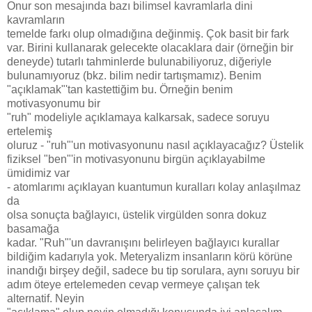
Onur son mesajında bazı bilimsel kavramlarla dini
kavramların
temelde farkı olup olmadığına değinmiş. Çok basit bir fark
var. Birini kullanarak gelecekte olacaklara dair (örneğin bir
deneyde) tutarlı tahminlerde bulunabiliyoruz, diğeriyle
bulunamıyoruz (bkz. bilim nedir tartışmamız). Benim
"açıklamak"'tan kastettiğim bu. Örneğin benim
motivasyonumu bir
"ruh" modeliyle açıklamaya kalkarsak, sadece soruyu
ertelemiş
oluruz - "ruh"'un motivasyonunu nasıl açıklayacağız? Üstelik
fiziksel "ben"'in motivasyonunu birgün açıklayabilme
ümidimiz var
- atomlarımı açıklayan kuantumun kuralları kolay anlaşılmaz
da
olsa sonuçta bağlayıcı, üstelik virgülden sonra dokuz
basamağa
kadar. "Ruh"'un davranışını belirleyen bağlayıcı kurallar
bildiğim kadarıyla yok. Meteryalizm insanların körü körüne
inandığı birşey değil, sadece bu tip sorulara, aynı soruyu bir
adım öteye ertelemeden cevap vermeye çalışan tek
alternatif. Neyin