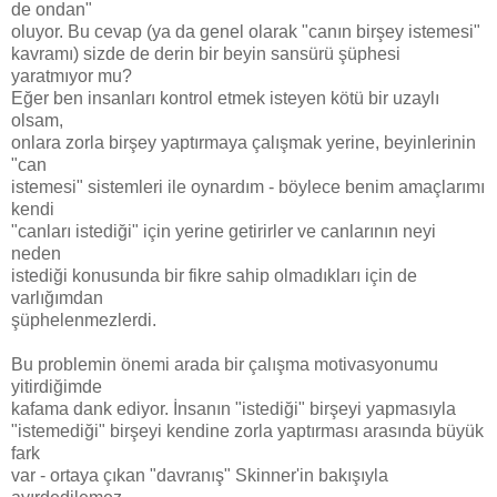
de ondan"
oluyor. Bu cevap (ya da genel olarak "canın birşey istemesi"
kavramı) sizde de derin bir beyin sansürü şüphesi
yaratmıyor mu?
Eğer ben insanları kontrol etmek isteyen kötü bir uzaylı
olsam,
onlara zorla birşey yaptırmaya çalışmak yerine, beyinlerinin
"can
istemesi" sistemleri ile oynardım - böylece benim amaçlarımı
kendi
"canları istediği" için yerine getirirler ve canlarının neyi
neden
istediği konusunda bir fikre sahip olmadıkları için de
varlığımdan
şüphelenmezlerdi.
Bu problemin önemi arada bir çalışma motivasyonumu
yitirdiğimde
kafama dank ediyor. İnsanın "istediği" birşeyi yapmasıyla
"istemediği" birşeyi kendine zorla yaptırması arasında büyük
fark
var - ortaya çıkan "davranış" Skinner'in bakışıyla