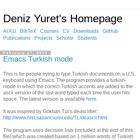
Deniz Yuret's Homepage
AI.KU
BibTeX
Courses
CV
Downloads
GitHub
Publications
Projects
Scholar
Students
February 17, 2010
Emacs Turkish mode
This is for people trying to type Turkish documents on a U.S.
keyboard using Emacs. The program provides a turkish-
mode in which the correct Turkish accents are added to the
ascii version of the last word typed each time the user hits
space. The latest version is available
here
.
It was inspired by Gökhan Tür's deasciifier:
http://www.hlst.sabanciuniv.edu/TL/deascii.html
The program uses decision lists (included at the end of this
file) which was created based on 1 million words of Turkish