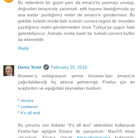
Bu eklentinin bir güzel yanı da emacs'ta yazmayı unutup,
doğrudan tarayıcıda yazarsak, edit tuşuna bastığımızda şu
ana kadar yazdığımız metni de emacs'e göndermesi. Bu
şekilde turkish-mode'daki turkish-correct-region ile önceden
yazdığımız metni göndermeden önce Türkçe'ye uygun hale
getirebiliyoruz. Aslında moda basit bir turkish-correct-buffer
da eklenebilir.
Reply
Deniz Yuret
February 20, 2010
Browser'a entegrasyon yerine browser'dan emacs'ın
çağırılabileceği hiç aklıma gelmemişti. Firefox için de
araştırdım ve aşağıdaki kaynakları buldum:
*
mozex
*
conkeror
*
It's all text
Bu yorumu son linkteki "It's all text" eklentisini kullanarak
Firefox'tan açtığım Emacs ile yazıyorum. MacOS biraz
uğraştırdı. Emacs olarak
emacsformacosx
kullandım.