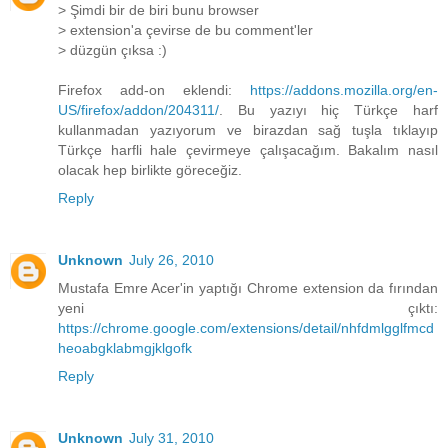
> Şimdi bir de biri bunu browser
> extension'a çevirse de bu comment'ler
> düzgün çıksa :)
Firefox add-on eklendi:
https://addons.mozilla.org/en-
US/firefox/addon/204311/
. Bu yazıyı hiç Türkçe harf
kullanmadan yazıyorum ve birazdan sağ tuşla tıklayıp
Türkçe harfli hale çevirmeye çalışacağım. Bakalım nasıl
olacak hep birlikte göreceğiz.
Reply
Unknown
July 26, 2010
Mustafa Emre Acer'in yaptığı Chrome extension da fırından
yeni çıktı:
https://chrome.google.com/extensions/detail/nhfdmlgglfmcd
heoabgklabmgjklgofk
Reply
Unknown
July 31, 2010