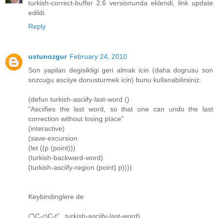
turkish-correct-buffer 2.6 versionunda eklendi, link update
edildi.
Reply
ustunozgur
February 24, 2010
Son yapilan degisikligi geri almak icin (daha dogrusu son
sozcugu asciiye donusturmek icin) bunu kullanabilirsiniz.
(defun turkish-asciify-last-word ()
"Asciifies the last word, so that one can undo the last
correction without losing place"
(interactive)
(save-excursion
(let ((p (point)))
(turkish-backward-word)
(turkish-asciify-region (point) p))))
Keybindinglere de
("\C-c\C-t" . turkish-asciify-last-word)