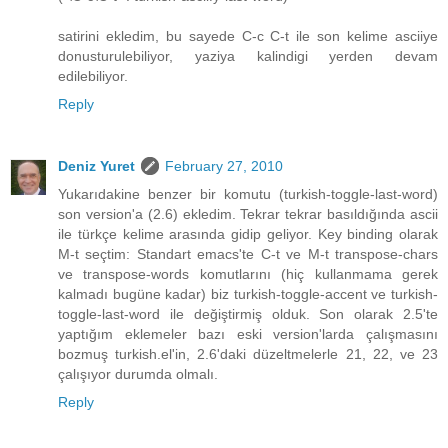
satirini ekledim, bu sayede C-c C-t ile son kelime asciiye
donusturulebiliyor, yaziya kalindigi yerden devam
edilebiliyor.
Reply
Deniz Yuret
February 27, 2010
Yukarıdakine benzer bir komutu (turkish-toggle-last-word)
son version'a (2.6) ekledim. Tekrar tekrar basıldığında ascii
ile türkçe kelime arasında gidip geliyor. Key binding olarak
M-t seçtim: Standart emacs'te C-t ve M-t transpose-chars
ve transpose-words komutlarını (hiç kullanmama gerek
kalmadı bugüne kadar) biz turkish-toggle-accent ve turkish-
toggle-last-word ile değiştirmiş olduk. Son olarak 2.5'te
yaptığım eklemeler bazı eski version'larda çalışmasını
bozmuş turkish.el'in, 2.6'daki düzeltmelerle 21, 22, ve 23
çalışıyor durumda olmalı.
Reply