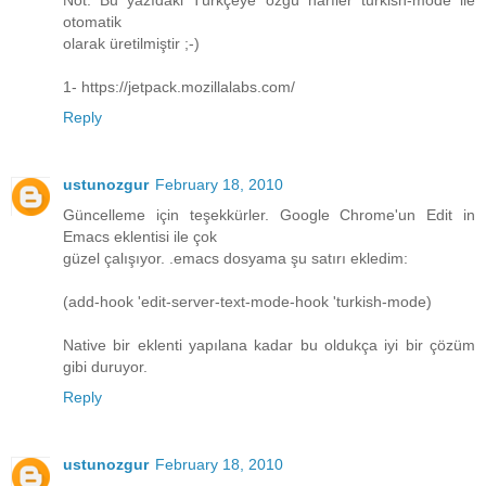
Not: Bu yazıdaki Türkçeye özgü harfler turkish-mode ile
otomatik
olarak üretilmiştir ;-)
1- https://jetpack.mozillalabs.com/
Reply
ustunozgur
February 18, 2010
Güncelleme için teşekkürler. Google Chrome'un Edit in
Emacs eklentisi ile çok
güzel çalışıyor. .emacs dosyama şu satırı ekledim:
(add-hook 'edit-server-text-mode-hook 'turkish-mode)
Native bir eklenti yapılana kadar bu oldukça iyi bir çözüm
gibi duruyor.
Reply
ustunozgur
February 18, 2010