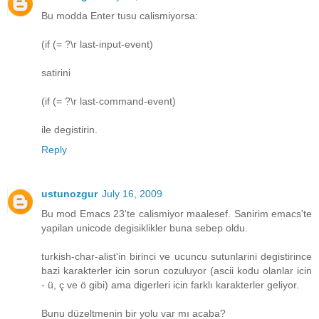
Bu modda Enter tusu calismiyorsa:
(if (= ?\r last-input-event)
satirini
(if (= ?\r last-command-event)
ile degistirin.
Reply
ustunozgur
July 16, 2009
Bu mod Emacs 23'te calismiyor maalesef. Sanirim emacs'te
yapilan unicode degisiklikler buna sebep oldu.
turkish-char-alist'in birinci ve ucuncu sutunlarini degistirince
bazi karakterler icin sorun cozuluyor (ascii kodu olanlar icin
- ü, ç ve ö gibi) ama digerleri icin farklı karakterler geliyor.
Bunu düzeltmenin bir yolu var mı acaba?