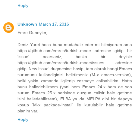
Reply
Unknown
March 17, 2016
Emre Guneyler,
Deniz Yuret hoca buna mudahale eder mi bilmiyorum ama
https://github.com/emres/turkish-mode adresine gidip bir
'issue' acarsaniz, baska bir deyisle
https://github.com/emres/turkish-mode/issues adresine
gidip 'New Issue' dugmesine basip, tam olarak hangi Emacs
surumunu kullandiginizi belirtirseniz (M-x emacs-version),
belki yakin zamanda ilgilenip cozmeye calisabilirim. Hatta
bunu halledebilirsem (yani hem Emacs 24.x hem de son
surum Emacs 25.x serisinde duzgun calisir hale getirme
isini halledebilirsem), ELBA ya da MELPA gibi bir depoya
koyup 'M-x package-install' ile kurulabilir hale getirme
planim var.
Reply