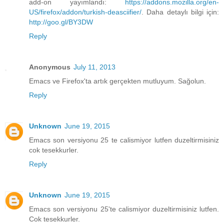
add-on yayımlandı:
https://addons.mozilla.org/en-
US/firefox/addon/turkish-deasciifier/
. Daha detaylı bilgi için:
http://goo.gl/BY3DW
Reply
Anonymous
July 11, 2013
Emacs ve Firefox'ta artık gerçekten mutluyum. Sağolun.
Reply
Unknown
June 19, 2015
Emacs son versiyonu 25 te calismiyor lutfen duzeltirmisiniz
cok tesekkurler.
Reply
Unknown
June 19, 2015
Emacs son versiyonu 25'te calismiyor duzeltirmisiniz lutfen.
Cok tesekkurler.