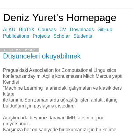
Deniz Yuret's Homepage
AI.KU
BibTeX
Courses
CV
Downloads
GitHub
Publications
Projects
Scholar
Students
June 26, 2007
Düşünceleri okuyabilmek
Prague'daki Association for Computational Linguistics
konferansındayım. Açılış konuşmasını Mitch Marcus yaptı.
Kendisi
"Machine Learning" alanındaki çalışmaları ve klasik ders
kitabı
ile tanınır. Son zamanlarda uğraştığı işleri anlattı, ilginç
bulduğum için paylaşmak istedim:
Araştırmada beyninizi tarayan fMRI aletinin içine
giriyorsunuz.
Karşınıza her on saniyede bir okumanız için bir kelime