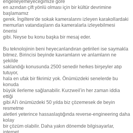
engelleyemeyeceğimize göre
en azından çift yönlü olması için bir kültür devrimine
başlamamız
gerek. İngiltere'de sokak kameralarını izleyen karakollardaki
memurları vatandaşların da kameralarla izleyebilmesi
önerisi
gibi. Neyse bu konu başka bir mesaj eder.
Bu teknolojinin beni heyecanlandıran getirileri ise saymakla
bitmez. Birincisi beyinde kavramların ve anlamların ne
şekilde
saklandığı konusunda 2500 senedir herkes birşeyler atıp
tutuyor,
hala en ufak bir fikrimiz yok. Önümüzdeki senelerde bu
konuda
büyük ilerleme sağlanabilir. Kurzweil'in her zaman iddia
ettiği
gibi Aİ'i önümüzdeki 50 yılda biz çözemesek de beyin
resmetme
aletleri yeterince hassaslaştığında reverse-engineering daha
kolay
bir çözüm olabilir. Daha yakın dönemde bilgisayarlar,
internet,