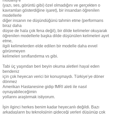
modalıty'e
(yazı, ses, görüntü gibi) özel olmadığını ve gerçekten o
kavramları gösterdiğine işaret), bir insandan öğrenilen
modellerle
diğer insanın ne düşündüğünü tahmin etme (performans
biraz daha
düşse de hala çok fena değil), bir dilde kelimeler okuyarak
öğrenilen modellerle başka dilde düşünülen kelimeleri ayırt
etme,
ilgili kelimelerden elde edilen bir modelle daha evvel
görünmeyen
kelimeleri sınıflandırma vs gibi.
Tabi üç yaşından beri beyin okuma aletleri hayal eden
bendeniz
için çok heyecan verici bir konuşmaydı. Türkiye'ye döner
dönmez
Amerikan Hastanesine gidip fMRI aleti ile nasıl
oynayabileceğimin
yollarını araştırmak istiyorum.
İşin ilginci herkes benim kadar heyecanlı değildi. Bazı
arkadaşların bu teknolojinin gideceği yerleri düşünüp çok