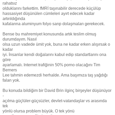
rahatsız
olduklarını farkettim. fMRİ taşınabilir derecede küçülüp
hassasiyet düşünülen cümleleri ayırt edecek kadar
artırıldığında
kafalarına aluminyum folyo sarıp dolaşmaları gerekecek.
Bense bu mahremiyet konusunda artık teslim olmuş
durumdayım. Nasıl
olsa uzun vadede ümit yok, buna ne kadar erken alışırsak o
kadar
iyi. İnsanlar kendi doğalarını kabul edip standartlarını ona
göre
ayarlamalı. Internet trafiğinin 50% porno olacağını Tim
Berners
Lee tahmin edemezdi herhalde. Ama başımıza taş yağdığı
falan yok.
Bu konuda bildiğim bir David Brin ilginç birşeyler düşünüyor
-
açılma güçlüler-güçsüzler, devlet-vatandaşlar vs arasında
tek
yönlü olursa problem büyük. O tek yönü