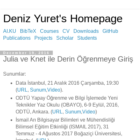
Deniz Yuret's Homepage
AI.KU
BibTeX
Courses
CV
Downloads
GitHub
Publications
Projects
Scholar
Students
December 19, 2016
Julia ve Knet ile Derin Öğrenmeye Giriş
Sunumlar:
Data İstanbul, 21 Aralık 2016 Çarşamba, 19:30
(
URL
,
Sunum
,
Video
).
ODTÜ Yapay Öğrenme ve Bilgi İşlemede Yeni
Teknikler Yaz Okulu (OBAYO), 6-9 Eylül, 2016,
ODTÜ, Ankara. (
URL
,
Sunum
,
Video
)
İsmail Arı Bilgisayar Bilimleri ve Mühendisliği
Bilimsel Eğitim Etkinliği (ISMAIL 2017), 31
Temmuz - 4 Ağustos 2017 Boğaziçi Üniversitesi,