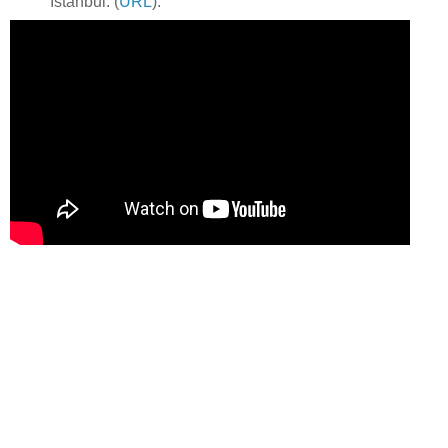
İstanbul. (
URL
).